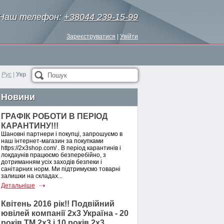
Наш телефон:
+38044 239-15-99
Зареєструватися
|
Увійти
Рус
|
Укр
Пошук
Новини
ГРАФІК РОБОТИ В ПЕРІОД
КАРАНТИНУ!!!
Шановні партнери і покупці, запрошуємо в
наш інтернет-магазин за покупками
https://2x3shop.com/ . В період карантинів і
локдаунів працюємо безперебійно, з
дотриманням усіх заходів безпеки і
санітарних норм. Ми підтримуємо товарні
залишки на складах...
Детальніше
Квітень 2016 рік!! Подвійний
ювілей компанії 2х3 Україна - 20
років ТМ 2х3 і 10 років 2х3