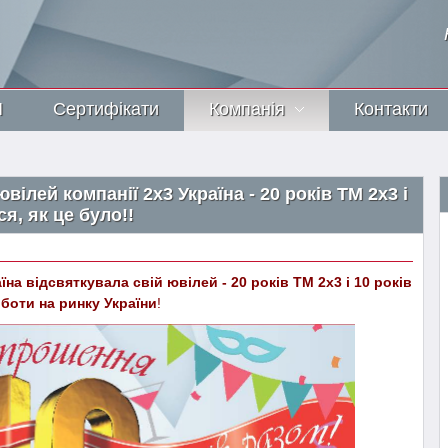
И
Сертифікати
Компанія
Контакти
ювілей компанії 2х3 Україна - 20 років ТМ 2х3 і
ся, як це було!!
їна відсвяткувала свій ювілей - 20 років ТМ 2х3 і 10 років
боти на ринку України
!