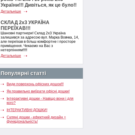
України!!! Дивіться, як це було!!
Детальніше
СКЛАД 2х3 УКРАЇНА
ПЕРЕЇХАВ!!!
Шановні партнери! Склад 2х3 Україна
залишився за адресою вул. Марка Вовчка, 14,
але переїхав в більш комфортне і просторе
приміщення. Чекаємо на Вас з
нетерпінням!!!!!
Детальніше
Популярні статті
Види поверхонь офісних дошок!!!
Як правильно вибрати офісні дошки!
Інтерактивні дошки - Навіщо вони і для
кого?
ІНТЕРАКТИВНІ ДОШКИ!
Скляні дошки - ефектний дизайн +
функціональність!