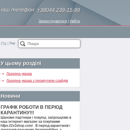
Наш телефон:
+38044 239-15-99
Зареєструватися
|
Увійти
Рус
|
Укр
Пошук
У цьому розділі
Лазерна указка
Лазерна указка з прокруткою слайдів
Новини
ГРАФІК РОБОТИ В ПЕРІОД
КАРАНТИНУ!!!
Шановні партнери і покупці, запрошуємо в
наш інтернет-магазин за покупками
https://2x3shop.com/ . В період карантинів і
локдаунів працюємо безперебійно, з