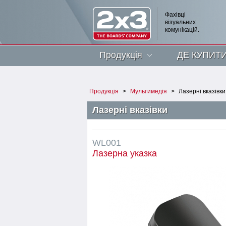
Фахівці
візуальних
комунікацій.
Продукція
ДЕ КУПИТ
Продукція
>
Мультимедія
>
Лазерні вказівки
Лазерні вказівки
WL001
Лазерна указка