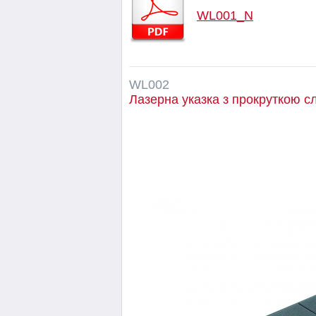
WL001_N
WL002
Лазерна указка з прокруткою с