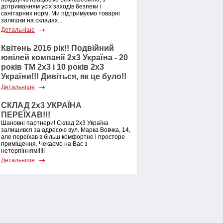
дотриманням усіх заходів безпеки і
санітарних норм. Ми підтримуємо товарні
залишки на складах...
Детальніше
Квітень 2016 рік!! Подвійний
ювілей компанії 2х3 Україна - 20
років ТМ 2х3 і 10 років 2х3
України!!! Дивіться, як це було!!
Детальніше
СКЛАД 2х3 УКРАЇНА
ПЕРЕЇХАВ!!!
Шановні партнери! Склад 2х3 Україна
залишився за адресою вул. Марка Вовчка, 14,
але переїхав в більш комфортне і просторе
приміщення. Чекаємо на Вас з
нетерпінням!!!!!
Детальніше