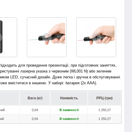
ідходить для проведення презентації, при підготовчих заняттях,
ористуванні лазерна указка з червоним (WL001 N) або зеленим
иком LED, сучасний дизайн. Дуже легка і зручна в обслуговуванні.
оже вміститися в кишеню. У наборі: батарея
(2x AAA)
.
Вага (кг)
Наявність
РРЦ (грн)
оний
0,04
В наявності
1 250,27
ний
0,04
В наявності
1 250,27