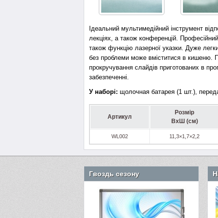
Ідеальний мультимедійний інструмент відпо
лекціях, а також конференцій. Професійни
також функцію лазерної указки. Дуже легки
без проблеми може вміститися в кишеню. 
прокручування слайдів приготованих в про
забезпеченні.
У наборі:
щолочная батарея (1 шт.), пере
Розмір
Артикул
ВхШ (см)
WL002
11,3×1,7×2,2
Гвоздь сезону
Н