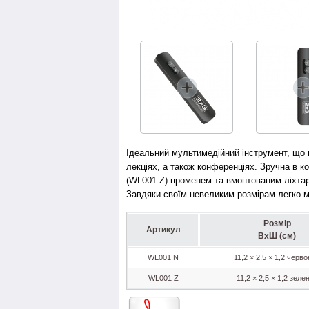
Ідеальний мультимедійний інструмент, що п
лекціях, а також конференціях. Зручна в к
(WL001 Z) променем та вмонтованим ліхтар
Завдяки своїм невеликим розмірам легко м
Розмір
Артикул
ВхШ (см)
WL001 N
11,2 × 2,5 × 1,2 черв
WL001 Z
11,2 × 2,5 × 1,2 зеле