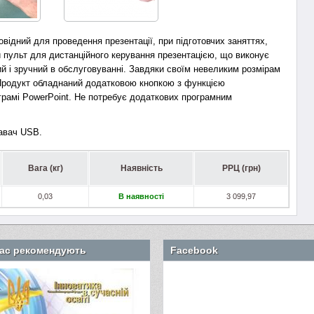
відний для проведення презентації, при підготовчих заняттях,
й пульт для дистанційного керування презентацією, що виконує
й і зручний в обслуговуванні. Завдяки своїм невеликим розмірам
Продукт обладнаний додатковою кнопкою з функцією
грамі PowerPoint. Не потребує додаткових програмним
давач USB.
Вага (кг)
Наявність
РРЦ (грн)
0,03
В наявності
3 099,97
ас рекомендують
Facebook