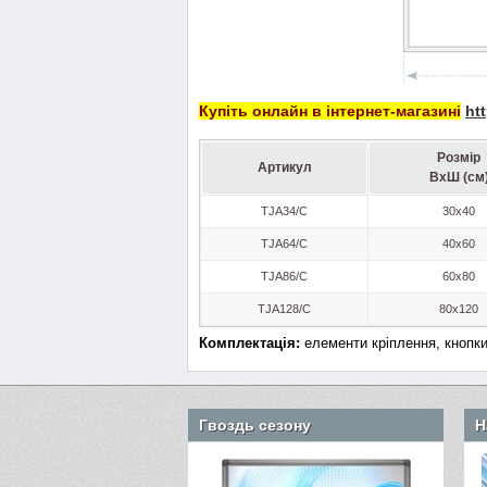
Купіть онлайн в інтернет-магазині
ht
Розмір
Артикул
ВхШ (см
TJA34/C
30x40
TJA64/C
40x60
TJA86/C
60x80
TJA128/C
80x120
Комплектація:
елементи кріплення, кнопки
Гвоздь сезону
Н