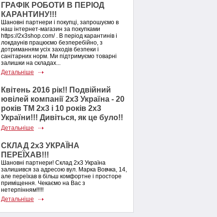
ГРАФІК РОБОТИ В ПЕРІОД
КАРАНТИНУ!!!
Шановні партнери і покупці, запрошуємо в
наш інтернет-магазин за покупками
https://2x3shop.com/ . В період карантинів і
локдаунів працюємо безперебійно, з
дотриманням усіх заходів безпеки і
санітарних норм. Ми підтримуємо товарні
залишки на складах...
Детальніше
Квітень 2016 рік!! Подвійний
ювілей компанії 2х3 Україна - 20
років ТМ 2х3 і 10 років 2х3
України!!! Дивіться, як це було!!
Детальніше
СКЛАД 2х3 УКРАЇНА
ПЕРЕЇХАВ!!!
Шановні партнери! Склад 2х3 Україна
залишився за адресою вул. Марка Вовчка, 14,
але переїхав в більш комфортне і просторе
приміщення. Чекаємо на Вас з
нетерпінням!!!!!
Детальніше