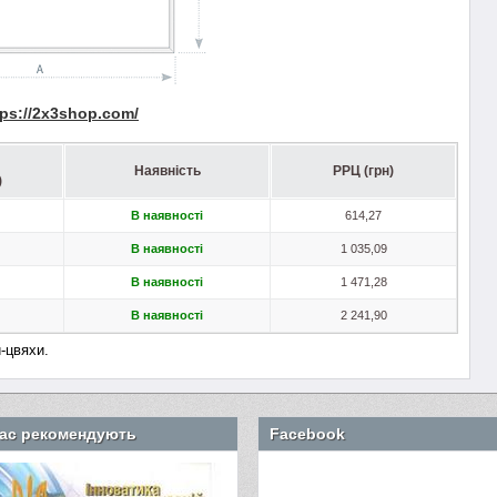
tps
://2
x
3
shop
.
com
/
Наявність
РРЦ (грн)
)
В наявності
614,27
В наявності
1 035,09
В наявності
1 471,28
В наявності
2 241,90
-цвяхи.
ас рекомендують
Facebook