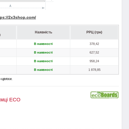
tps
://2
x
3
shop
.
com
/
Наявність
РРЦ (грн)
)
В наявності
378,42
В наявності
627,52
В наявності
958,24
В наявності
1 878,85
-цвяхи.
амці ECO