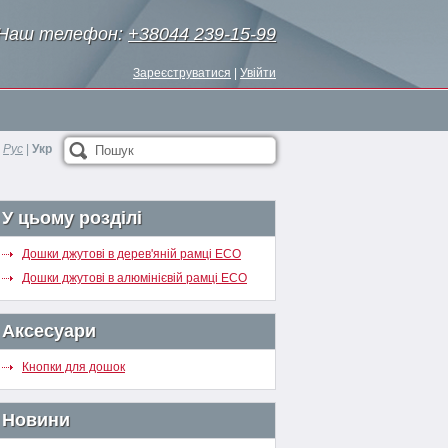
Наш телефон:
+38044 239-15-99
Зареєструватися
|
Увійти
Рус
|
Укр
Пошук
У цьому розділі
Дошки джутові в дерев'яній рамці ECO
Дошки джутові в алюмінієвій рамці ECO
Аксесуари
Кнопки для дошок
Новини