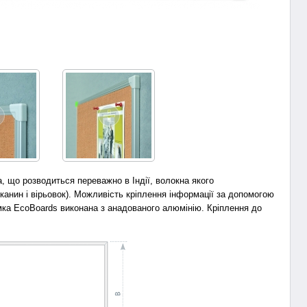
, що розводиться переважно в Індії, волокна якого
анин і вірьовок). Можливість кріплення інформації за допомогою
мка EcoBoards виконана з анадованого алюмінію. Кріплення до