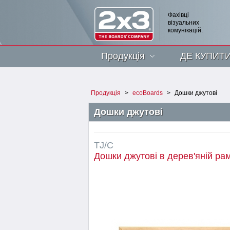
Фахівці
візуальних
комунікацій.
Продукція
ДЕ КУПИТ
Продукція
>
ecoBoards
>
Дошки джутові
Дошки джутові
TJ/C
Дошки джутові в дерев'яній ра