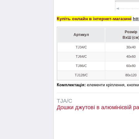
Купіть онлайн в інтернет-магазині
ht
Розмір
Артикул
ВхШ (см
TJ34/C
30x40
TJ64/C
40x60
TJ86/C
60x80
TJ128/C
80x120
Комплектація:
елементи кріплення, кнопки
TJA/C
Дошки джутові в алюмінієвій р