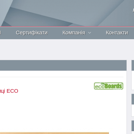
И
Сертифікати
Компанія
Контакти
мці ECO