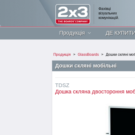
Фахівці
візуальних
комунікацій.
Продукція
ДЕ КУПИТ
Продукція
>
GlassBoards
>
Дошки скляні моб
Дошки скляні мобільні
TDSZ
Дошка скляна двостороння моб