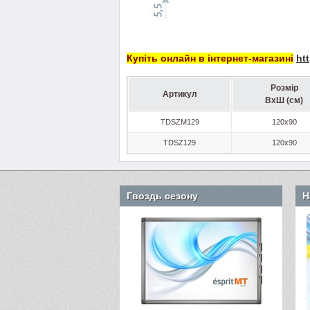
Купіть онлайн в інтернет-магазині
ht
Розмір
Артикул
ВхШ (см)
TDSZM129
120x90
TDSZ129
120x90
Гвоздь сезону
Н