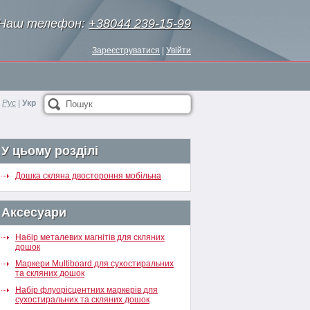
Наш телефон:
+38044 239-15-99
Зареєструватися
|
Увійти
Рус
|
Укр
Пошук
У цьому розділі
Дошка скляна двостороння мобільна
Аксесуари
Набір металевих магнітів для скляних
дошок
Маркери Multiboard для сухостиральних
та скляних дошок
Набір флуорісцентних маркерів для
сухостиральних та скляних дошок