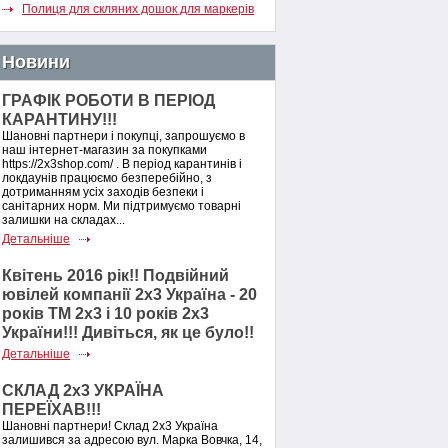
Полиця для скляних дошок для маркерів
Новини
ГРАФІК РОБОТИ В ПЕРІОД
КАРАНТИНУ!!!
Шановні партнери і покупці, запрошуємо в
наш інтернет-магазин за покупками
https://2x3shop.com/ . В період карантинів і
локдаунів працюємо безперебійно, з
дотриманням усіх заходів безпеки і
санітарних норм. Ми підтримуємо товарні
залишки на складах...
Детальніше
Квітень 2016 рік!! Подвійний
ювілей компанії 2х3 Україна - 20
років ТМ 2х3 і 10 років 2х3
України!!! Дивіться, як це було!!
Детальніше
СКЛАД 2х3 УКРАЇНА
ПЕРЕЇХАВ!!!
Шановні партнери! Склад 2х3 Україна
залишився за адресою вул. Марка Вовчка, 14,