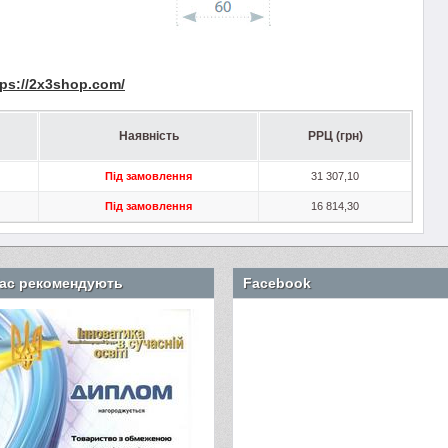
tps
://2
x
3
shop
.
com
/
Наявність
РРЦ (грн)
Під замовлення
31 307,10
Під замовлення
16 814,30
ас рекомендують
Facebook