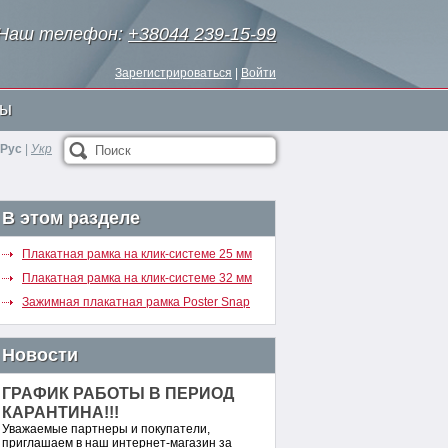
Наш телефон:
+38044 239-15-99
Зарегистрироваться
|
Войти
ты
Рус
|
Укр
Поиск
В этом разделе
Плакатная рамка на клик-системе 25 мм
Плакатная рамка на клик-системе 32 мм
Зажимная плакатная рамка Poster Snap
Новости
ГРАФИК РАБОТЫ В ПЕРИОД
КАРАНТИНА!!!
Уважаемые партнеры и покупатели,
приглашаем в наш интернет-магазин за