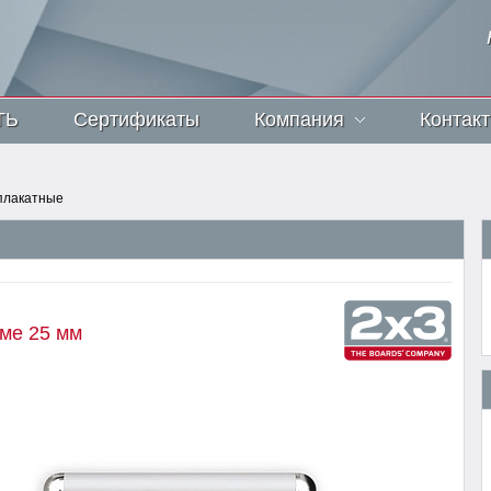
ТЬ
Сертификаты
Компания
Контак
плакатные
еме 25 мм