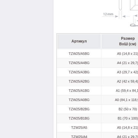
Размер
Артикул
ВхШ (см)
TZW25/A5BG
A5 (14,8 x 21
TZW25/A4BG
A4 (21 x 29,7
TZW25/A3BG
A3 (29,7 x 42
TZW25/A2BG
A2 (42 x 59,4
TZW25/A1BG
A1 (59,4 x 84,
TZW25/A0BG
A0 (84,1 x 118,
TZW25/B2BG
B2 (50 x 70)
TZW25/B1BG
B1 (70 x 100)
TZW25/A5
A5 (14,8 x 21
TZW25/A4
A4 (21 x 29,7