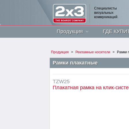
Специалисты
визуальных
коммуникаций.
Продукция
ГДЕ КУПИ
Продукция
>
Рекламные носители
>
Рамки 
Рамки плакатные
TZW25
Плакатная рамка на клик-сист