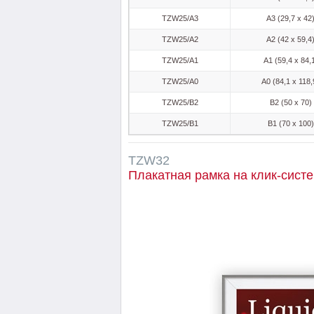
TZW25/A3
A3 (29,7 x 42
TZW25/A2
A2 (42 x 59,4
TZW25/A1
A1 (59,4 x 84,
TZW25/A0
A0 (84,1 x 118,
TZW25/B2
B2 (50 x 70)
TZW25/B1
B1 (70 x 100)
TZW32
Плакатная рамка на клик-сист