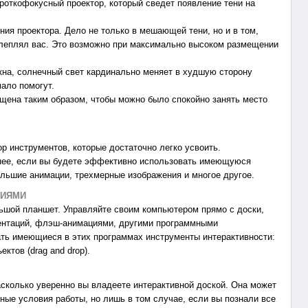
откофокусный проектор, который сведет появление тени на
я проектора. Дело не только в мешающей тени, но и в том,
слеплял вас. Это возможно при максимально высоком размещении
на, солнечный свет кардинально меняет в худшую сторону
ало помогут.
ена таким образом, чтобы можно было спокойно занять место
инструментов, которые достаточно легко усвоить.
знее, если вы будете эффективно использовать имеющуюся
ольшие анимации, трехмерные изображения и многое другое.
НИЯМИ
ьшой планшет. Управляйте своим компьютером прямо с доски,
ентаций, флэш-анимациями, другими программными
ть имеющиеся в этих программах инструменты интерактивности:
ктов (drag and drop).
асколько уверенно вы владеете интерактивной доской. Она может
ые условия работы, но лишь в том случае, если вы познали все