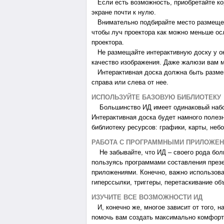
Если есть возможность, приобретайте кор
экране почти к нулю.
Внимательно подбирайте место размещени
чтобы луч проектора как можно меньше о
проектора.
Не размещайте интерактивную доску у ок
качество изображения. Даже жалюзи вам м
Интерактивная доска должна быть размещ
справа или слева от нее.
ИСПОЛЬЗУЙТЕ БАЗОВУЮ БИБЛИОТЕКУ
Большинство ИД имеет одинаковый набор 
Интерактивная доска будет намного поле
библиотеку ресурсов: графики, карты, неб
РАБОТА С ПРОГРАММНЫМИ ПРИЛОЖЕ
Не забывайте, что ИД – своего рода бол
пользуясь программами составления през
приложениями. Конечно, важно использова
гиперссылки, триггеры, перетаскивание объе
ИЗУЧИТЕ ВСЕ ВОЗМОЖНОСТИ ИД
И, конечно же, многое зависит от того, н
помочь вам создать максимально комфортн