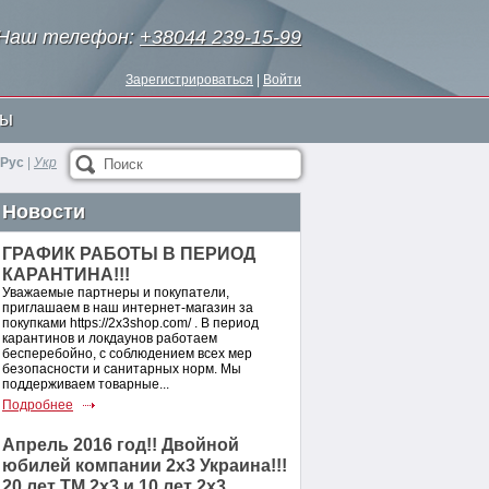
Наш телефон:
+38044 239-15-99
Зарегистрироваться
|
Войти
ты
Рус
|
Укр
Поиск
Новости
ГРАФИК РАБОТЫ В ПЕРИОД
КАРАНТИНА!!!
Уважаемые партнеры и покупатели,
приглашаем в наш интернет-магазин за
покупками https://2x3shop.com/ . В период
карантинов и локдаунов работаем
бесперебойно, с соблюдением всех мер
безопасности и санитарных норм. Мы
поддерживаем товарные...
Подробнее
Апрель 2016 год!! Двойной
юбилей компании 2х3 Украина!!!
20 лет ТМ 2х3 и 10 лет 2х3