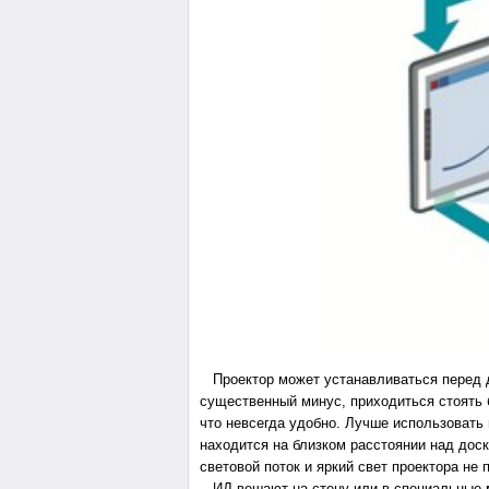
Проектор может устанавливаться перед д
существенный минус, приходиться стоять 
что невсегда удобно. Лучше использовать
находится на близком расстоянии над доск
световой поток и яркий свет проектора не 
ИД вешают на стену или в специальные м