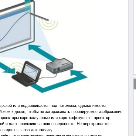
оской или подвешивается под потолком, однако имеется
боком к доске, чтобы не загораживать проецируемое изображение,
 проекторы коротколучевые или короткофокусные, проектор
ой и дает проекцию на всю поверхность. Не перекрывается
попадает в глаза докладчику.
обильные конструкции, некоторые конструкции уже со