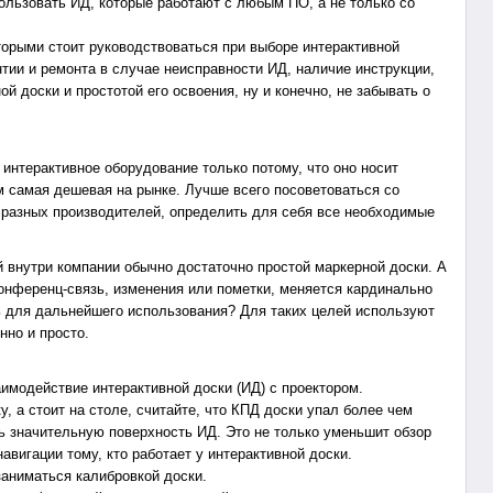
льзовать ИД, которые работают с любым ПО, а не только со
орыми стоит руководствоваться при выборе интерактивной
тии и ремонта в случае неисправности ИД, наличие инструкции,
й доски и простотой его освоения, ну и конечно, не забывать о
интерактивное оборудование только потому, что оно носит
м самая дешевая на рынке. Лучше всего посоветоваться со
 разных производителей, определить для себя все необходимые
 внутри компании обычно достаточно простой маркерной доски. А
онференц-связь, изменения или пометки, меняется кардинально
 для дальнейшего использования? Для таких целей используют
нно и просто.
имодействие интерактивной доски (ИД) с проектором.
 а стоит на столе, считайте, что КПД доски упал более чем
ть значительную поверхность ИД. Это не только уменьшит обзор
авигации тому, кто работает у интерактивной доски.
ниматься калибровкой доски.