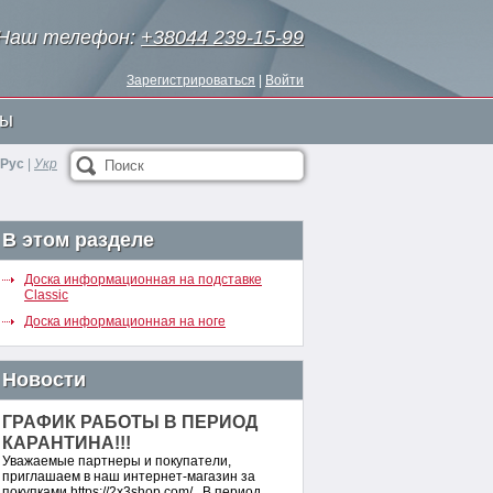
Наш телефон:
+38044 239-15-99
Зарегистрироваться
|
Войти
ты
Рус
|
Укр
Поиск
В этом разделе
Доска информационная на подставке
Classic
Доска информационная на ноге
Новости
ГРАФИК РАБОТЫ В ПЕРИОД
КАРАНТИНА!!!
Уважаемые партнеры и покупатели,
приглашаем в наш интернет-магазин за
покупками https://2x3shop.com/ . В период