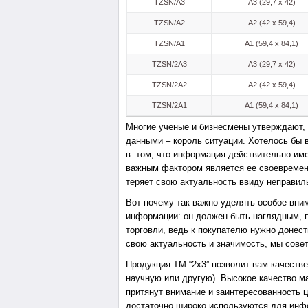
TZSN/A3
A3 (29,7 x 42)
TZSN/A2
A2 (42 x 59,4)
TZSN/A1
A1 (59,4 x 84,1)
TZSN/2A3
A3 (29,7 x 42)
TZSN/2A2
A2 (42 x 59,4)
TZSN/2A1
A1 (59,4 x 84,1)
Многие ученые и бизнесмены утверждают, 
данными – король ситуации. Хотелось бы 
в том, что информация действительно име
важным фактором является ее своевременн
теряет свою актуальность ввиду неправил
Вот почему так важно уделять особое вни
информации: он должен быть наглядным, 
торговли, ведь к покупателю нужно донес
свою актуальность и значимость, мы сове
Продукция ТМ “2х3” позволит вам качеств
научную или другую). Высокое качество м
притянут внимание и заинтересованность 
достаточно широко используются для инфо