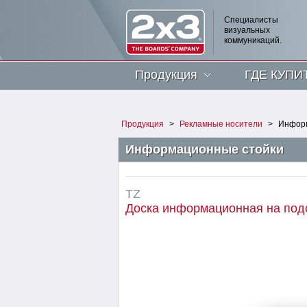
Специалисты
визуальных
коммуникаций.
Продукция
ГДЕ КУПИ
Продукция
>
Рекламные носители
>
Информ
Информационные стойки
TZ
Доска информационная на подс