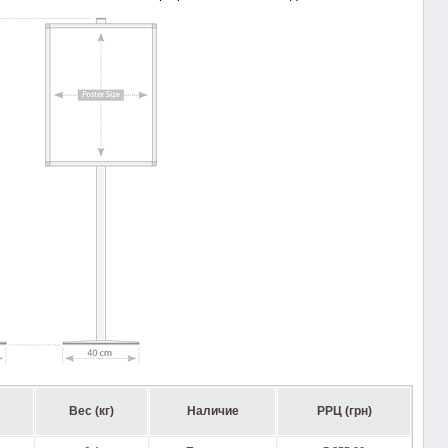
Вес (кг)
Наличие
РРЦ (грн)