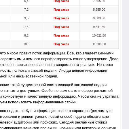
6,4
Под заказ
7 355,00
7,2
Под заказ
8 255,00
9,5
Под заказ
9 083,00
7,4
Под заказ
9 341,50
8,2
Под заказ
10 021,50
10,3
Под заказ
11 301,50
что миром правит поток информации. Все, кто владеет ценными
возразить им и немного перефразировать ихнее утверждение. Дело
ет очень серьезное значение в современных реалиях. Но также
ость, полнота и способ подачи. Иногда ценная информация
ьной или некачественной подачи.
мание такой существенной составляющей как способ подачи
понятным и доступным. Особенно важно это в сфере рекламной
ти конкретную и качественную информацию. Чтобы она не утратила
туем использовать информационные стойки.
енно подать любую информацию разного характера (рекламную,
атериалов и концептуально новый способ подачи обязательно
целевой аудитории или прохожих. Сегодня рекламные стойки
рмирования клиентов про акции, новинки или некоторые события.