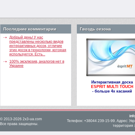
Последние комментарии
Гвоздь сезона
Добрый день! У нас
представлены несколько видов
интерактивных досок, отличие
этих досок в технологии, которая
используется. Есть...
100% эксклюзив, аналогов нет в
Украине
Интерактивная доска
ESPRIT MULTI TOUCH
- больше 4х касаний
in
© 2013-2026
2x3-ua.com
Телефон: +38044 239-15-99. Адрес: Укра
Все права защищены.
территория з