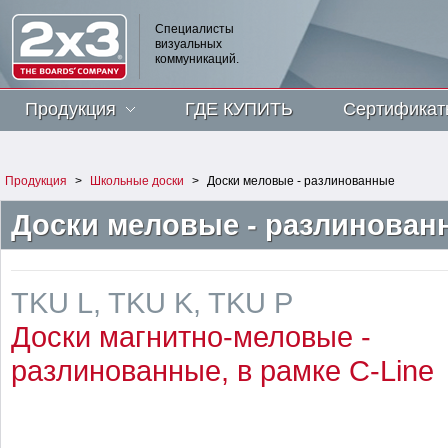
Специалисты
визуальных
коммуникаций.
Продукция
ГДЕ КУПИТЬ
Сертификат
Продукция
>
Школьные доски
>
Доски меловые - разлинованные
Доски меловые - разлинован
TKU L, TKU K, TKU P
Доски магнитно-меловые -
разлинованные, в рамке C-Line