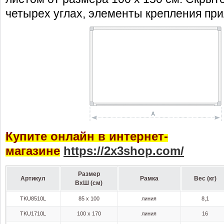
четырех углах, элементы крепления при
Купите онлайн в интернет-
магазине
https
://2
x
3
shop
.
com
/
Размер
Артикул
Рамка
Вес (кг)
ВхШ (см)
TKU8510L
85 x 100
линия
8,1
TKU1710L
100 x 170
линия
16