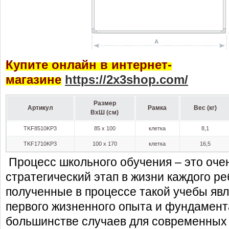
Купите онлайн в интернет-
магазине
https
://2
x
3
shop
.
com
/
Размер
Артикул
Рамка
Вес (кг)
ВхШ (см)
TKF8510KP3
85 x 100
клетка
8,1
TKF1710KP3
100 x 170
клетка
16,5
Процесс школьного обучения – это оче
стратегический этап в жизни каждого ре
полученные в процессе такой учебы яв
первого жизненного опыта и фундамен
большинстве случаев для современных