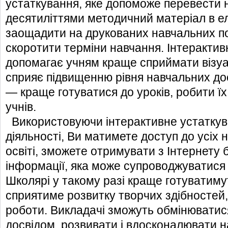
устаткування, яке допоможе перевести
десятиліттями методичний матеріал в е
заощадити на друкованих навчальних пос
скоротити терміни навчання. Інтерактив
допомагає учням краще сприймати візу
сприяє підвищенню рівня навчальних до
— краще готуватися до уроків, робити їх
учнів.
Використовуючи інтерактивне устаткув
діяльності, Ви матимете доступ до усіх н
освіті, зможете отримувати з Інтернету б
інформації, яка може супроводжуватися
Школярі у такому разі краще готуватиму
сприятиме розвитку творчих здібностей,
роботи. Викладачі зможуть обмінювати
досвідом, розвивати і вдосконалювати н