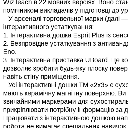
WizTeach в 22 мовних версіях. Воно ст
помічником викладачів у підготовці до ур
У арсеналі торговельної марки (далі —
інтерактивного устаткування:
1. Інтерактивна дошка Esprit Plus із се
2. Безпровідне устаткування з антиван
Eno.
3. Інтерактивна приставка UBoard. Це к
дозволяє зробити будь-яку плоску пове
навіть стіну приміщення.
Усі інтерактивні дошки ТМ «2х3» є сух
мають керамічну магнітну поверхню. Ви 
звичайними маркерами для сухостираль
прикріплювати потрібну інформацію за д
Працювати з інтерактивною дошкою нап
робота не вимагає спеціальних навичок.