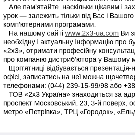
Але пам’ятайте, наскільки цікавим і з
урок — залежить тільки від Вас і Вашог
комп’ютерними програмами.
На нашому сайті
www.2x3-ua.com
Ви з
необхідну і актуальну інформацію про б
«2х3», отримати професійну консультаці
про компанію дистриб’ютора у Вашому мі
Щоп’ятниці відбувається презентація-
офісі, записатись на неї можна щочетвер
телефонами: (044) 239-15-99/98 або +38
ТОВ «2х3 Україна» знаходиться за адре
проспект Московський, 23, 3-й поверх, о
метро «Петрівка», ТРЦ «Городок», «Ель